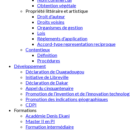
Obtention végétale
Propriété littéraire et artistique
Droit d'auteur
Droits voisins
Organismes de gestion
Lois
Règlements d'application
Accord-type representation reciproque
Contentieux
Définition
Procédures
Développement
Déclaration de Ouagadougou
Initiative de Libreville
Déclaration de Dakar
Appel du cinquantenaire
Promotion de l’invention et de l’innovation technolog
Promotion des indications géographiques
CDPI
Formations
Académie Denis Ekani
Master II en PI
Formation intermédiaire