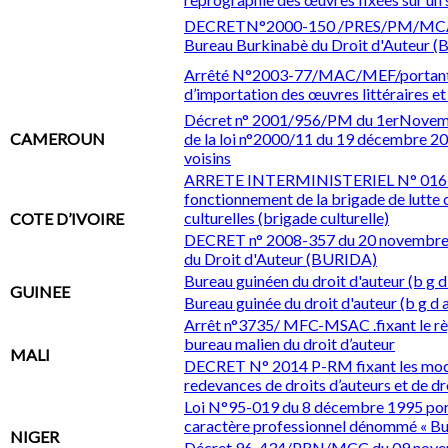
DECRETN°2000-150 /PRES/PM/MCA po
Bureau Burkinabè du Droit d'Auteur 
Arrêté N°2003-77/MAC/MEF/portant m
d’importation des œuvres littéraires et
Décret n° 2001/956/PM du 1erNovembre
CAMEROUN
de la loi n°2000/11 du 19 décembre 2000
voisins
ARRETE INTERMINISTERIEL N° 016 du
fonctionnement de la brigade de lutte c
culturelles (brigade culturelle)
COTE D’IVOIRE
DECRET n° 2008-357 du 20 novembre 2
du Droit d'Auteur (BURIDA)
Bureau guinéen du droit d'auteur (b g d
GUINEE
Bureau guinée du droit d'auteur (b g d 
Arrêt n°3735/ MFC-MSAC .fixant le règ
bureau malien du droit d’auteur
MALI
DECRET N° 2014 P-RM fixant les modal
redevances de droits d’auteurs et de dr
Loi N°95-019 du 8 décembre 1995 porta
caractère professionnel dénommé « Bu
NIGER
Décret 96-434/PRN/MCC du 09 novem