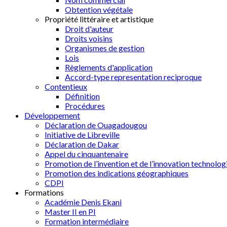
Obtention végétale
Propriété littéraire et artistique
Droit d'auteur
Droits voisins
Organismes de gestion
Lois
Règlements d'application
Accord-type representation reciproque
Contentieux
Définition
Procédures
Développement
Déclaration de Ouagadougou
Initiative de Libreville
Déclaration de Dakar
Appel du cinquantenaire
Promotion de l’invention et de l’innovation technolog
Promotion des indications géographiques
CDPI
Formations
Académie Denis Ekani
Master II en PI
Formation intermédiaire