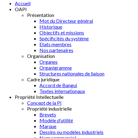
Accueil
OAPI
Présentation
Mot du Directeur général
Historique
Objectifs et missions
Spécificités du système
Etats membres
Nos partenaires
Organisation
Organes
Organigramme
Structures nationales de liaison
Cadre juridique
Accord de Bangui
Textes internationaux
Propriété Intellectuelle
Concept de la PI
Propriété industrielle
Brevets
Modèle d’utilité
Marque
Dessins ou modèles industriels
Nom commercial