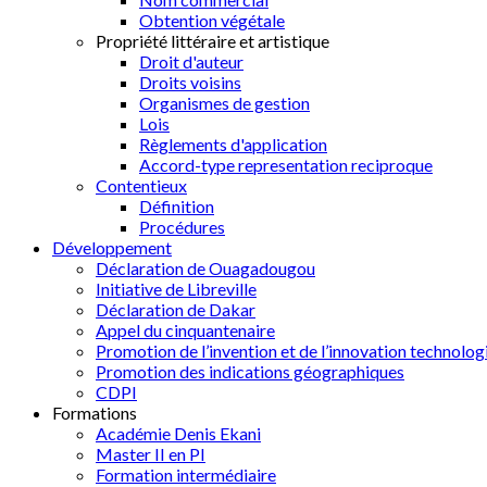
Obtention végétale
Propriété littéraire et artistique
Droit d'auteur
Droits voisins
Organismes de gestion
Lois
Règlements d'application
Accord-type representation reciproque
Contentieux
Définition
Procédures
Développement
Déclaration de Ouagadougou
Initiative de Libreville
Déclaration de Dakar
Appel du cinquantenaire
Promotion de l’invention et de l’innovation technolog
Promotion des indications géographiques
CDPI
Formations
Académie Denis Ekani
Master II en PI
Formation intermédiaire