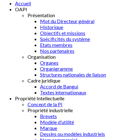
Accueil
OAPI
Présentation
Mot du Directeur général
Historique
Objectifs et missions
Spécificités du système
Etats membres
Nos partenaires
Organisation
Organes
Organigramme
Structures nationales de liaison
Cadre juridique
Accord de Bangui
Textes internationaux
Propriété Intellectuelle
Concept de la PI
Propriété industrielle
Brevets
Modèle d’utilité
Marque
Dessins ou modèles industriels
Nom commercial