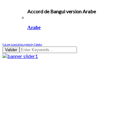
Accord de Bangui version Arabe
Arabe
FaLang translation system by Faboba
Valider