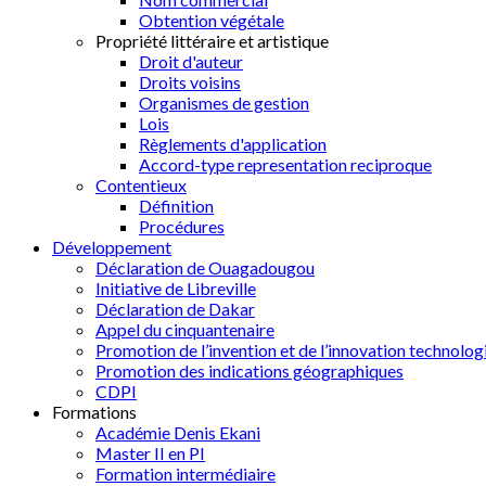
Obtention végétale
Propriété littéraire et artistique
Droit d'auteur
Droits voisins
Organismes de gestion
Lois
Règlements d'application
Accord-type representation reciproque
Contentieux
Définition
Procédures
Développement
Déclaration de Ouagadougou
Initiative de Libreville
Déclaration de Dakar
Appel du cinquantenaire
Promotion de l’invention et de l’innovation technolog
Promotion des indications géographiques
CDPI
Formations
Académie Denis Ekani
Master II en PI
Formation intermédiaire