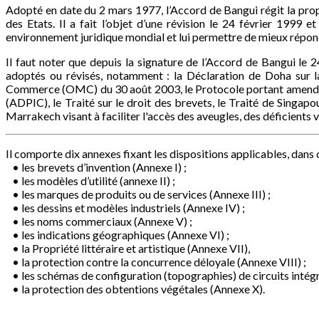
Adopté en date du 2 mars 1977, l’Accord de Bangui régit la prop
des Etats. Il a fait l’objet d’une révision le 24 février 199
environnement juridique mondial et lui permettre de mieux rép
Il faut noter que depuis la signature de l’Accord de Bangui le 2
adoptés ou révisés, notamment : la Déclaration de Doha sur la
Commerce (OMC) du 30 août 2003, le Protocole portant amendemen
(ADPIC), le Traité sur le droit des brevets, le Traité de Singapou
Marrakech visant à faciliter l'accès des aveugles, des déficients 
Il comporte dix annexes fixant les dispositions applicables, dans
• les brevets d’invention (Annexe I) ;
• les modèles d’utilité (annexe II) ;
• les marques de produits ou de services (Annexe III) ;
• les dessins et modèles industriels (Annexe IV) ;
• les noms commerciaux (Annexe V) ;
• les indications géographiques (Annexe VI) ;
• la Propriété littéraire et artistique (Annexe VII),
• la protection contre la concurrence déloyale (Annexe VIII) ;
• les schémas de configuration (topographies) de circuits intégr
• la protection des obtentions végétales (Annexe X).