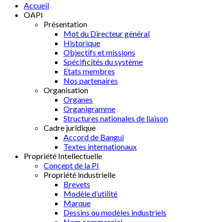
Accueil
OAPI
Présentation
Mot du Directeur général
Historique
Objectifs et missions
Spécificités du système
Etats membres
Nos partenaires
Organisation
Organes
Organigramme
Structures nationales de liaison
Cadre juridique
Accord de Bangui
Textes internationaux
Propriété Intellectuelle
Concept de la PI
Propriété industrielle
Brevets
Modèle d’utilité
Marque
Dessins ou modèles industriels
Nom commercial