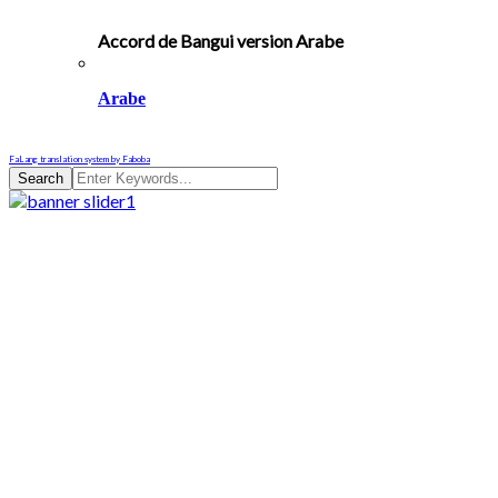
Accord de Bangui version Arabe
Arabe
FaLang translation system by Faboba
Search