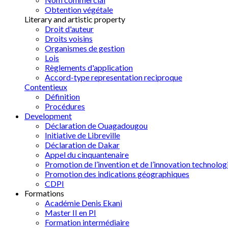
Obtention végétale
Literary and artistic property
Droit d'auteur
Droits voisins
Organismes de gestion
Lois
Règlements d'application
Accord-type representation reciproque
Contentieux
Définition
Procédures
Development
Déclaration de Ouagadougou
Initiative de Libreville
Déclaration de Dakar
Appel du cinquantenaire
Promotion de l’invention et de l’innovation technolog
Promotion des indications géographiques
CDPI
Formations
Académie Denis Ekani
Master II en PI
Formation intermédiaire