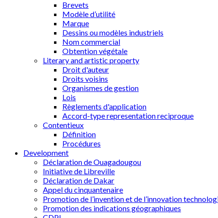
Brevets
Modèle d’utilité
Marque
Dessins ou modèles industriels
Nom commercial
Obtention végétale
Literary and artistic property
Droit d'auteur
Droits voisins
Organismes de gestion
Lois
Règlements d'application
Accord-type representation reciproque
Contentieux
Définition
Procédures
Development
Déclaration de Ouagadougou
Initiative de Libreville
Déclaration de Dakar
Appel du cinquantenaire
Promotion de l’invention et de l’innovation technolog
Promotion des indications géographiques
CDPI