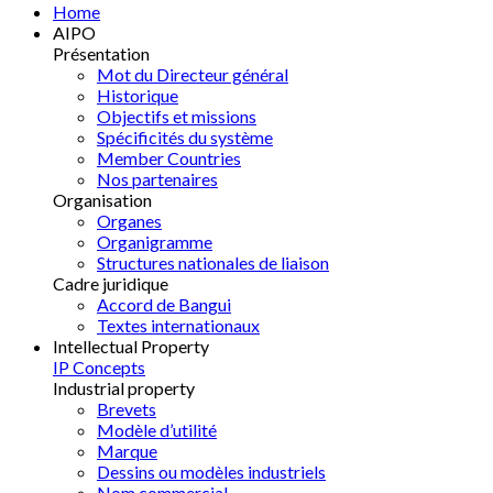
Home
AIPO
Présentation
Mot du Directeur général
Historique
Objectifs et missions
Spécificités du système
Member Countries
Nos partenaires
Organisation
Organes
Organigramme
Structures nationales de liaison
Cadre juridique
Accord de Bangui
Textes internationaux
Intellectual Property
IP Concepts
Industrial property
Brevets
Modèle d’utilité
Marque
Dessins ou modèles industriels
Nom commercial