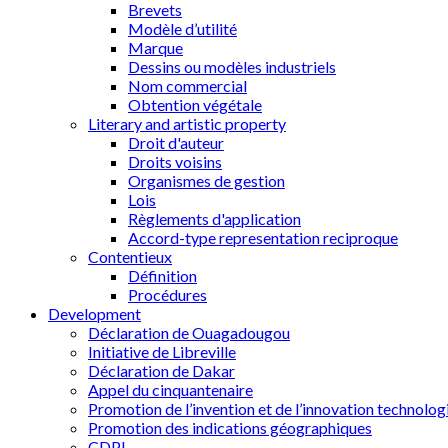
Brevets
Modèle d’utilité
Marque
Dessins ou modèles industriels
Nom commercial
Obtention végétale
Literary and artistic property
Droit d'auteur
Droits voisins
Organismes de gestion
Lois
Règlements d'application
Accord-type representation reciproque
Contentieux
Définition
Procédures
Development
Déclaration de Ouagadougou
Initiative de Libreville
Déclaration de Dakar
Appel du cinquantenaire
Promotion de l’invention et de l’innovation technolog
Promotion des indications géographiques
CDPI