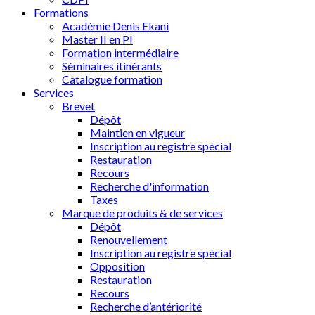
Formations
Académie Denis Ekani
Master II en PI
Formation intermédiaire
Séminaires itinérants
Catalogue formation
Services
Brevet
Dépôt
Maintien en vigueur
Inscription au registre spécial
Restauration
Recours
Recherche d'information
Taxes
Marque de produits & de services
Dépôt
Renouvellement
Inscription au registre spécial
Opposition
Restauration
Recours
Recherche d’antériorité