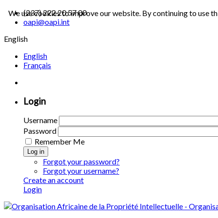
(237) 222 20 57 00
We use cookies to improve our website. By continuing to use th
oapi@oapi.int
English
English
Français
Login
Username
Password
Remember Me
Log in
Forgot your password?
Forgot your username?
Create an account
Login