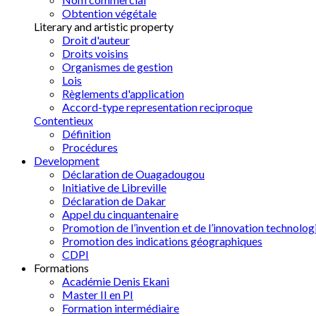
Obtention végétale
Literary and artistic property
Droit d'auteur
Droits voisins
Organismes de gestion
Lois
Règlements d'application
Accord-type representation reciproque
Contentieux
Définition
Procédures
Development
Déclaration de Ouagadougou
Initiative de Libreville
Déclaration de Dakar
Appel du cinquantenaire
Promotion de l’invention et de l’innovation technolog
Promotion des indications géographiques
CDPI
Formations
Académie Denis Ekani
Master II en PI
Formation intermédiaire