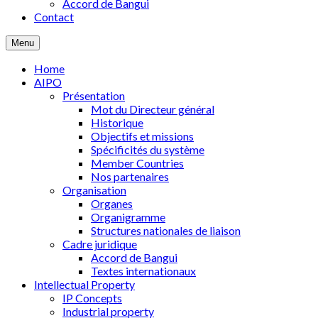
Accord de Bangui
Contact
Menu
Home
AIPO
Présentation
Mot du Directeur général
Historique
Objectifs et missions
Spécificités du système
Member Countries
Nos partenaires
Organisation
Organes
Organigramme
Structures nationales de liaison
Cadre juridique
Accord de Bangui
Textes internationaux
Intellectual Property
IP Concepts
Industrial property