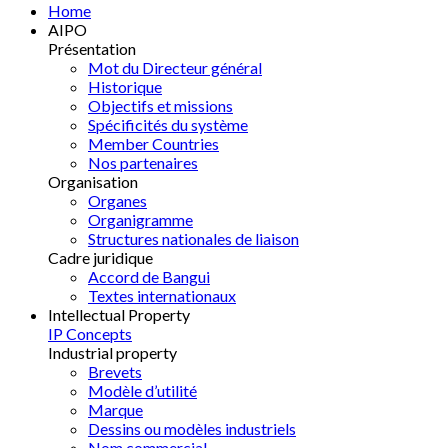
Home
AIPO
Présentation
Mot du Directeur général
Historique
Objectifs et missions
Spécificités du système
Member Countries
Nos partenaires
Organisation
Organes
Organigramme
Structures nationales de liaison
Cadre juridique
Accord de Bangui
Textes internationaux
Intellectual Property
IP Concepts
Industrial property
Brevets
Modèle d’utilité
Marque
Dessins ou modèles industriels
Nom commercial