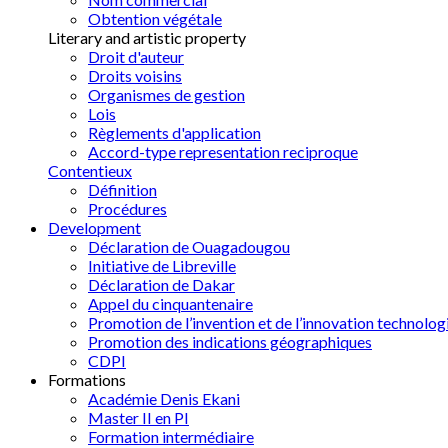
Obtention végétale
Literary and artistic property
Droit d'auteur
Droits voisins
Organismes de gestion
Lois
Règlements d'application
Accord-type representation reciproque
Contentieux
Définition
Procédures
Development
Déclaration de Ouagadougou
Initiative de Libreville
Déclaration de Dakar
Appel du cinquantenaire
Promotion de l’invention et de l’innovation technolog
Promotion des indications géographiques
CDPI
Formations
Académie Denis Ekani
Master II en PI
Formation intermédiaire