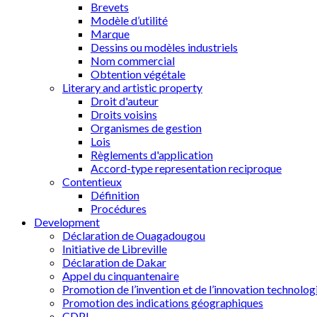
Brevets
Modèle d’utilité
Marque
Dessins ou modèles industriels
Nom commercial
Obtention végétale
Literary and artistic property
Droit d'auteur
Droits voisins
Organismes de gestion
Lois
Règlements d'application
Accord-type representation reciproque
Contentieux
Définition
Procédures
Development
Déclaration de Ouagadougou
Initiative de Libreville
Déclaration de Dakar
Appel du cinquantenaire
Promotion de l’invention et de l’innovation technolog
Promotion des indications géographiques
CDPI