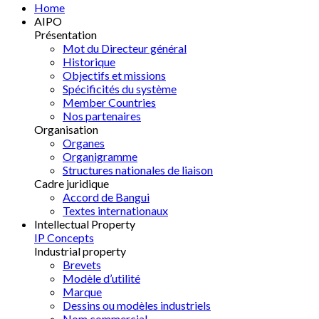
Home
AIPO
Présentation
Mot du Directeur général
Historique
Objectifs et missions
Spécificités du système
Member Countries
Nos partenaires
Organisation
Organes
Organigramme
Structures nationales de liaison
Cadre juridique
Accord de Bangui
Textes internationaux
Intellectual Property
IP Concepts
Industrial property
Brevets
Modèle d’utilité
Marque
Dessins ou modèles industriels
Nom commercial