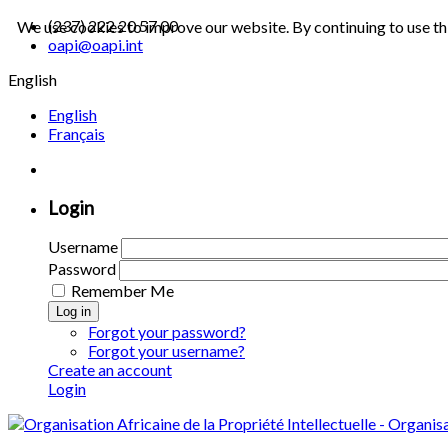
(237) 222 20 57 00
We use cookies to improve our website. By continuing to use th
oapi@oapi.int
English
English
Français
Login
Username
Password
Remember Me
Log in
Forgot your password?
Forgot your username?
Create an account
Login