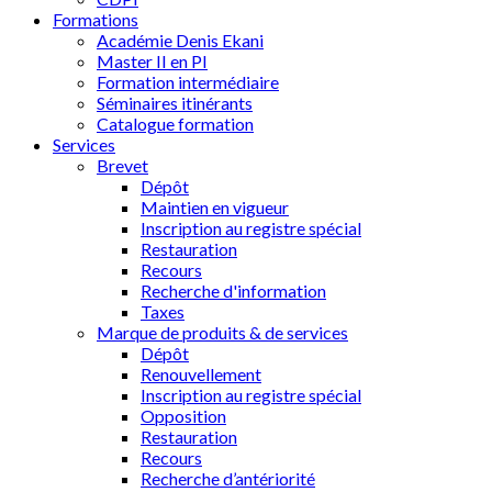
Formations
Académie Denis Ekani
Master II en PI
Formation intermédiaire
Séminaires itinérants
Catalogue formation
Services
Brevet
Dépôt
Maintien en vigueur
Inscription au registre spécial
Restauration
Recours
Recherche d'information
Taxes
Marque de produits & de services
Dépôt
Renouvellement
Inscription au registre spécial
Opposition
Restauration
Recours
Recherche d’antériorité