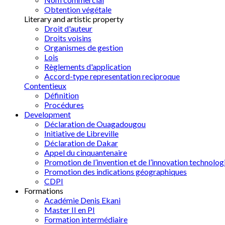
Obtention végétale
Literary and artistic property
Droit d'auteur
Droits voisins
Organismes de gestion
Lois
Règlements d'application
Accord-type representation reciproque
Contentieux
Définition
Procédures
Development
Déclaration de Ouagadougou
Initiative de Libreville
Déclaration de Dakar
Appel du cinquantenaire
Promotion de l’invention et de l’innovation technolog
Promotion des indications géographiques
CDPI
Formations
Académie Denis Ekani
Master II en PI
Formation intermédiaire