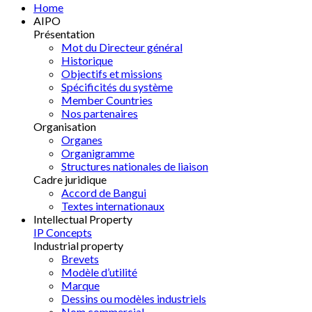
Home
AIPO
Présentation
Mot du Directeur général
Historique
Objectifs et missions
Spécificités du système
Member Countries
Nos partenaires
Organisation
Organes
Organigramme
Structures nationales de liaison
Cadre juridique
Accord de Bangui
Textes internationaux
Intellectual Property
IP Concepts
Industrial property
Brevets
Modèle d’utilité
Marque
Dessins ou modèles industriels
Nom commercial