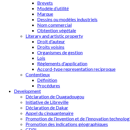
Brevets
Modèle d’utilité
Marque
Dessins ou modèles industriels
Nom commercial
Obtention végétale
Literary and artistic property
Droit d'auteur
Droits voisins
Organismes de gestion
Lois
Règlements d'application
Accord-type representation reciproque
Contentieux
Définition
Procédures
Development
Déclaration de Ouagadougou
Initiative de Libreville
Déclaration de Dakar
Appel du cinquantenaire
Promotion de l’invention et de l’innovation technolog
Promotion des indications géographiques
CDPI