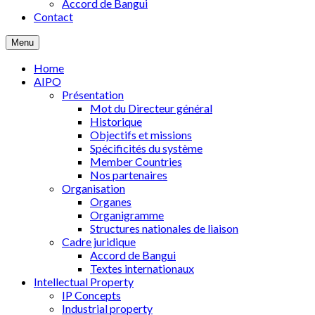
Accord de Bangui
Contact
Menu
Home
AIPO
Présentation
Mot du Directeur général
Historique
Objectifs et missions
Spécificités du système
Member Countries
Nos partenaires
Organisation
Organes
Organigramme
Structures nationales de liaison
Cadre juridique
Accord de Bangui
Textes internationaux
Intellectual Property
IP Concepts
Industrial property