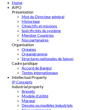
Home
AIPO
Présentation
Mot du Directeur général
Historique
Objectifs et missions
Spécificités du système
Member Countries
Nos partenaires
Organisation
Organes
Organigramme
Structures nationales de liaison
Cadre juridique
Accord de Bangui
Textes internationaux
Intellectual Property
IP Concepts
Industrial property
Brevets
Modèle d’utilité
Marque
Dessins ou modèles industriels
Nom commercial