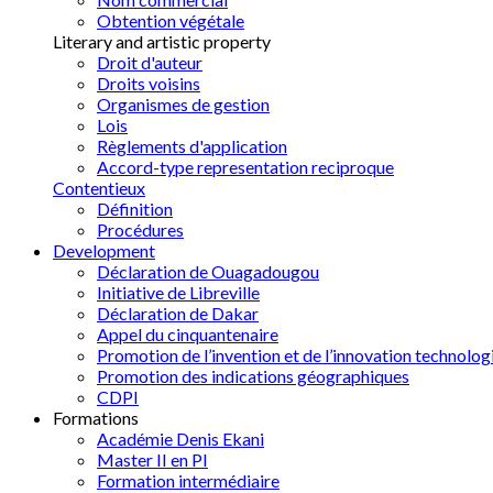
Obtention végétale
Literary and artistic property
Droit d'auteur
Droits voisins
Organismes de gestion
Lois
Règlements d'application
Accord-type representation reciproque
Contentieux
Définition
Procédures
Development
Déclaration de Ouagadougou
Initiative de Libreville
Déclaration de Dakar
Appel du cinquantenaire
Promotion de l’invention et de l’innovation technolog
Promotion des indications géographiques
CDPI
Formations
Académie Denis Ekani
Master II en PI
Formation intermédiaire