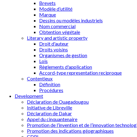
Brevets
Modèle d’utilité
Marque
Dessins ou modèles industriels
Nom commercial
Obtention végétale
Literary and artistic property
Droit d'auteur
Droits voisins
Organismes de gestion
Lois
Règlements d'application
Accord-type representation reciproque
Contentieux
Définition
Procédures
Development
Déclaration de Ouagadougou
Initiative de Libreville
Déclaration de Dakar
Appel du cinquantenaire
Promotion de l’invention et de l’innovation technolog
Promotion des indications géographiques
CDPI