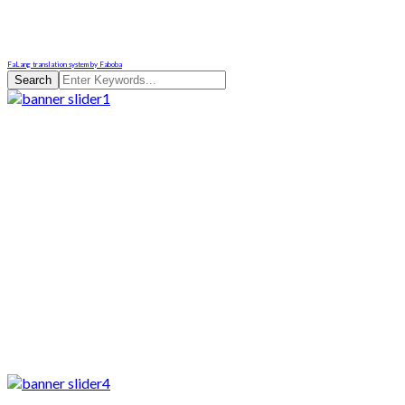
FaLang translation system by Faboba
Search