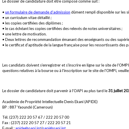
Le dossier de candidature doit être composé comme suit :
•
un formulaire de demande d’admission
dûment rempli disponible sur les sit
• un curriculum vitae détaillé ;
• les copies certifiées des diplômes ;
• le cas échéant les copies certifiées des relevés de notes universitaires ;
• une lettre de motivation.
•
Deux lettres de recommandation émanant des enseignants ou des supérieu
•
le certificat d'aptitude de la langue française pour les ressortissants des
Les candidats doivent s'enregistrer et s'inscrire en ligne sur le site de l'O
questions relatives à la bourse ou à l'inscription sur le site de l'OMPI, veuil
Le dossier de candidature doit parvenir à l'OAPI au plus tard le
31 juillet 2
Académie de Propriété Intellectuelle Denis Ekani (APIDE)
BP : 887 Yaoundé (Cameroun)
Tél. (237) 222 20 57 67 / 222 20 57 00
Fax : (237) 222 20 57 27 / 222 20 57 21
E-mail :
apide@oapi.int
/
oapi@oapi.int