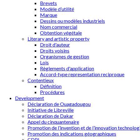
Brevets
Modèle d’utilité
Marque
Dessins ou modèles industriels
Nom commercial
Obtention végétale
Literary and artistic property
Droit d'auteur
Droits voisins
Organismes de gestion
Lois
Règlements d'application
Accord-type representation reciproque
Contentieux
Définition
Procédures
Development
Déclaration de Ouagadougou
Initiative de Libreville
Déclaration de Dakar
Appel du cinquantenaire
Promotion de l’invention et de l’innovation technolog
Promotion des indications géographiques
CDPI