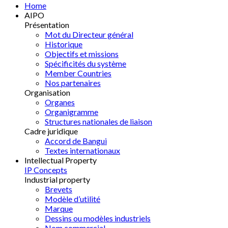
Home
AIPO
Présentation
Mot du Directeur général
Historique
Objectifs et missions
Spécificités du système
Member Countries
Nos partenaires
Organisation
Organes
Organigramme
Structures nationales de liaison
Cadre juridique
Accord de Bangui
Textes internationaux
Intellectual Property
IP Concepts
Industrial property
Brevets
Modèle d’utilité
Marque
Dessins ou modèles industriels
Nom commercial