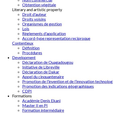
Obtention végétale
Literary and artistic property
Droit d'auteur
Droits voisins
Organismes de gestion
Lois
Règlements d'application
Accord-type representation reciproque
Contentieux
Définition
Procédures
Development
Déclaration de Ouagadougou
Initiative de Libreville
Déclaration de Dakar
Appel du cinquantenaire
Promotion de l’invention et de l’innovation technolog
Promotion des indications géographiques
CDPI
Formations
Académie Denis Ekani
Master II en PI
Formation intermédiaire