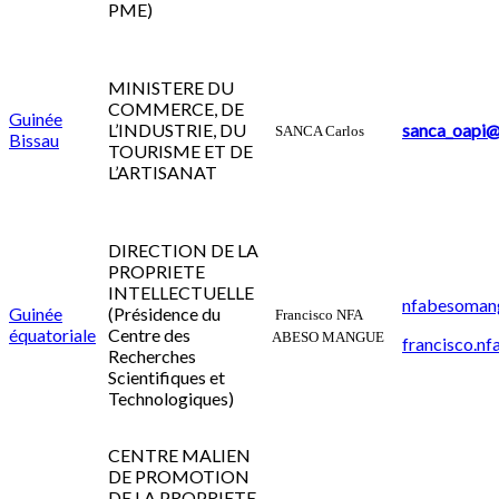
PME)
MINISTERE DU
COMMERCE, DE
Guinée
L’INDUSTRIE, DU
sanca_oapi@
SANCA Carlos
Bissau
TOURISME ET DE
L’ARTISANAT
DIRECTION DE LA
PROPRIETE
INTELLECTUELLE
nfabesoman
Guinée
(Présidence du
Francisco NFA
équatoriale
Centre des
ABESO MANGUE
francisco.nf
Recherches
Scientifiques et
Technologiques)
CENTRE MALIEN
DE PROMOTION
DE LA PROPRIETE