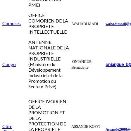
PME)
OFFICE
COMORIEN DE LA
Comores
WAHADI MADI
wahadimadi@g
PROPRIETE
INTELLECTUELLE
ANTENNE
NATIONALE DE LA
PROPRIETE
INDUSTRIELLE
ONIANGUE
Congo
(Ministère du
oniangue_b@
Bernadette
Développement
Industriel,et de la
Promotion du
Secteur Privé)
OFFICE IVOIRIEN
DE LA
PROMOTION ET
DE LA
PROTECTION DE
Côte
ASSANDE KOFFI
LA PROPRIETE
Assande2000@