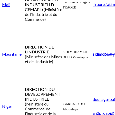
Fatoumata Siragata
Traore.fati
Mali
INDUSTRIELLE(
TRAORE
CEMAPI ) (Ministère
de l'Industrie et du
Commerce)
DIRECTION DE
L’INDUSTRIE
SIDI MOHAMED
Mauritanie
sidimd66@y
(Ministère des Mines
OULD Moustapha
et de l’Industrie)
DIRECTION DU
DEVELOPPEMENT
INDUSTRIEL
doullagarba
(Ministère du
GARBA SADOU
Niger
Commerce, de
Abdoulaye
an2pi.oapi@
l’Industrie et de la