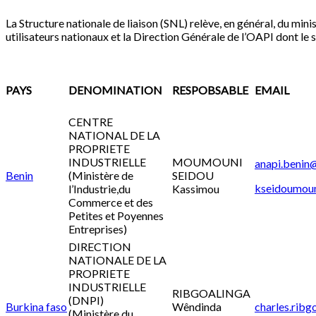
La Structure nationale de liaison (SNL) relève, en général, du mini
utilisateurs nationaux et la Direction Générale de l’OAPI dont le
PAYS
DENOMINATION
RESPOBSABLE
EMAIL
CENTRE
NATIONAL DE LA
PROPRIETE
INDUSTRIELLE
MOUMOUNI
anapi.benin
Benin
(Ministère de
SEIDOU
kseidoumou
l’Industrie,du
Kassimou
Commerce et des
Petites et Poyennes
Entreprises)
DIRECTION
NATIONALE DE LA
PROPRIETE
INDUSTRIELLE
RIBGOALINGA
(DNPI)
Burkina faso
Wêndinda
charles.ribg
(Ministère du