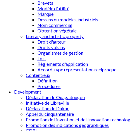
Brevets
Modèle d’utilité
Marque
Dessins ou modèles industriels
Nom commercial
Obtention végétale
Literary and artistic property
Droit d'auteur
Droits voisins
Organismes de gestion
Lois
Règlements d'application
Accord-type representation reciproque
Contentieux
Définition
Procédures
Development
Déclaration de Ouagadougou
Initiative de Libreville
Déclaration de Dakar
Appel du cinquantenaire
Promotion de l’invention et de l’innovation technolog
Promotion des indications géographiques
CDPI