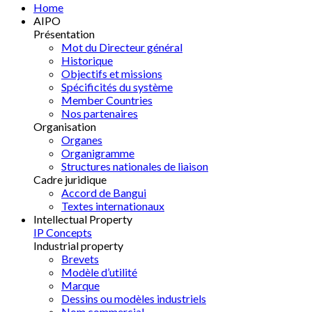
Home
AIPO
Présentation
Mot du Directeur général
Historique
Objectifs et missions
Spécificités du système
Member Countries
Nos partenaires
Organisation
Organes
Organigramme
Structures nationales de liaison
Cadre juridique
Accord de Bangui
Textes internationaux
Intellectual Property
IP Concepts
Industrial property
Brevets
Modèle d’utilité
Marque
Dessins ou modèles industriels
Nom commercial