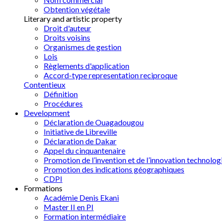
Obtention végétale
Literary and artistic property
Droit d'auteur
Droits voisins
Organismes de gestion
Lois
Règlements d'application
Accord-type representation reciproque
Contentieux
Définition
Procédures
Development
Déclaration de Ouagadougou
Initiative de Libreville
Déclaration de Dakar
Appel du cinquantenaire
Promotion de l’invention et de l’innovation technolog
Promotion des indications géographiques
CDPI
Formations
Académie Denis Ekani
Master II en PI
Formation intermédiaire