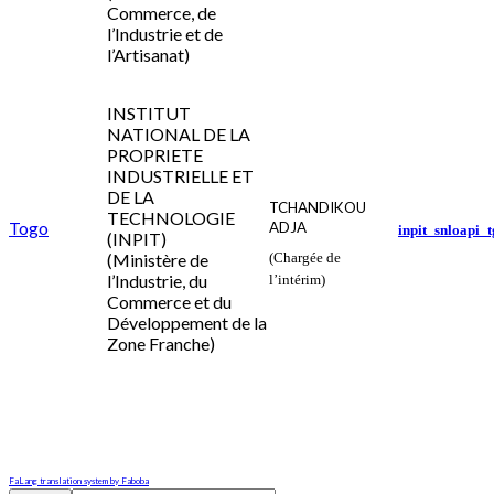
Commerce, de
l’Industrie et de
l’Artisanat)
INSTITUT
NATIONAL DE LA
PROPRIETE
INDUSTRIELLE ET
DE LA
TCHANDIKOU
TECHNOLOGIE
Togo
ADJA
inpit_snloapi_
(INPIT)
(Ministère de
(Chargée de
l’Industrie, du
l’intérim)
Commerce et du
Développement de la
Zone Franche)
FaLang translation system by Faboba