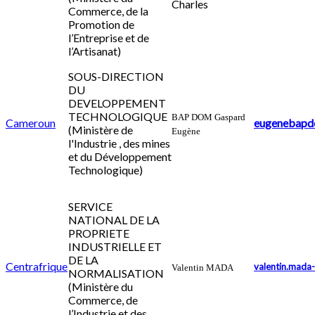
Charles
Commerce, de la
Promotion de
l’Entreprise et de
l’Artisanat)
SOUS-DIRECTION
DU
DEVELOPPEMENT
TECHNOLOGIQUE
BAP DOM Gaspard
Cameroun
eugenebapd
(Ministère de
Eugène
l'Industrie , des mines
et du Développement
Technologique)
SERVICE
NATIONAL DE LA
PROPRIETE
INDUSTRIELLE ET
DE LA
Centrafrique
valentin.mada-
Valentin MADA
NORMALISATION
(Ministère du
Commerce, de
l’Industrie et des