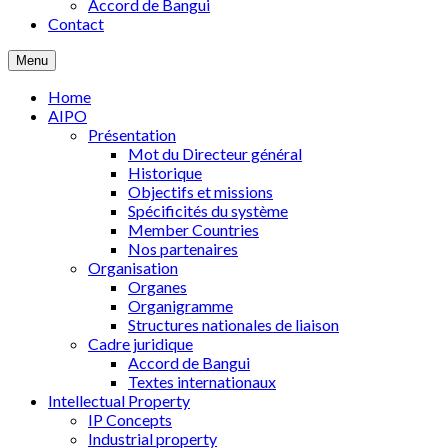
Accord de Bangui
Contact
Menu
Home
AIPO
Présentation
Mot du Directeur général
Historique
Objectifs et missions
Spécificités du système
Member Countries
Nos partenaires
Organisation
Organes
Organigramme
Structures nationales de liaison
Cadre juridique
Accord de Bangui
Textes internationaux
Intellectual Property
IP Concepts
Industrial property