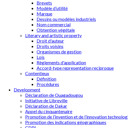
Brevets
Modèle d’utilité
Marque
Dessins ou modèles industriels
Nom commercial
Obtention végétale
Literary and artistic property
Droit d'auteur
Droits voisins
Organismes de gestion
Lois
Règlements d'application
Accord-type representation reciproque
Contentieux
Définition
Procédures
Development
Déclaration de Ouagadougou
Initiative de Libreville
Déclaration de Dakar
Appel du cinquantenaire
Promotion de l’invention et de l’innovation technolog
Promotion des indications géographiques
CDPI