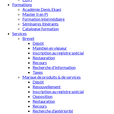
Formations
Académie Denis Ekani
Master II en PI
Formation intermédiaire
Séminaires itinérants
Catalogue formation
Services
Brevet
Dépôt
Maintien en vigueur
Inscription au registre spécial
Restauration
Recours
Recherche d'information
Taxes
Marque de produits & de services
Dépôt
Renouvellement
Inscription au registre spécial
Opposition
Restauration
Recours
Recherche d’antériorité