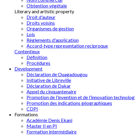
Obtention végétale
Literary and artistic property
Droit d'auteur
Droits voisins
Organismes de gestion
Lois
Règlements d'application
Accord-type representation reciproque
Contentieux
Définition
Procédures
Development
Déclaration de Ouagadougou
Initiative de Libreville
Déclaration de Dakar
Appel du cinquantenaire
Promotion de l’invention et de l’innovation technolog
Promotion des indications géographiques
CDPI
Formations
Académie Denis Ekani
Master II en PI
Formation intermédiaire