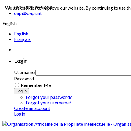
(237) 222 20 57 00
We use cookies to improve our website. By continuing to use th
oapi@oapi.int
English
English
Français
Login
Username
Password
Remember Me
Log in
Forgot your password?
Forgot your username?
Create an account
Login