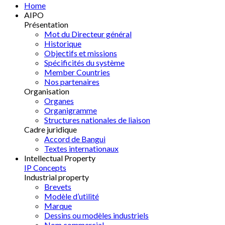
Home
AIPO
Présentation
Mot du Directeur général
Historique
Objectifs et missions
Spécificités du système
Member Countries
Nos partenaires
Organisation
Organes
Organigramme
Structures nationales de liaison
Cadre juridique
Accord de Bangui
Textes internationaux
Intellectual Property
IP Concepts
Industrial property
Brevets
Modèle d’utilité
Marque
Dessins ou modèles industriels
Nom commercial