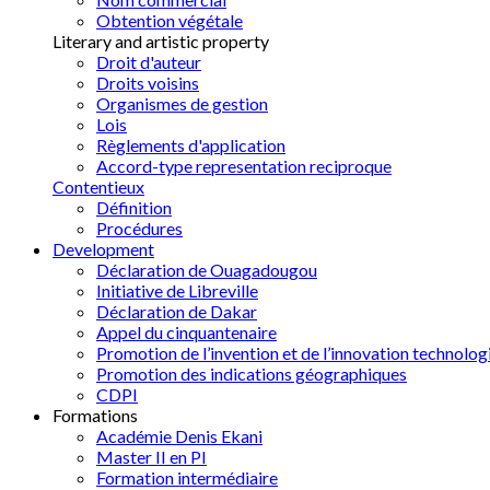
Obtention végétale
Literary and artistic property
Droit d'auteur
Droits voisins
Organismes de gestion
Lois
Règlements d'application
Accord-type representation reciproque
Contentieux
Définition
Procédures
Development
Déclaration de Ouagadougou
Initiative de Libreville
Déclaration de Dakar
Appel du cinquantenaire
Promotion de l’invention et de l’innovation technolog
Promotion des indications géographiques
CDPI
Formations
Académie Denis Ekani
Master II en PI
Formation intermédiaire