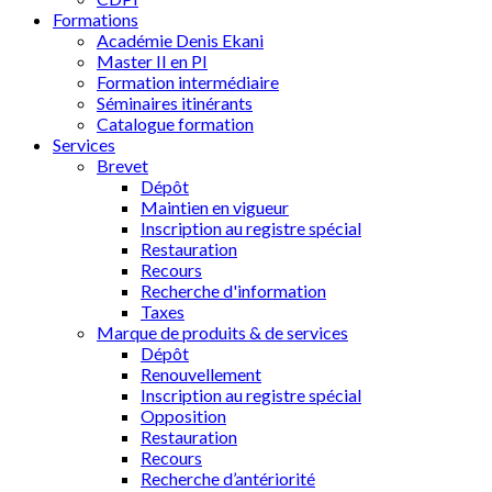
Formations
Académie Denis Ekani
Master II en PI
Formation intermédiaire
Séminaires itinérants
Catalogue formation
Services
Brevet
Dépôt
Maintien en vigueur
Inscription au registre spécial
Restauration
Recours
Recherche d'information
Taxes
Marque de produits & de services
Dépôt
Renouvellement
Inscription au registre spécial
Opposition
Restauration
Recours
Recherche d’antériorité