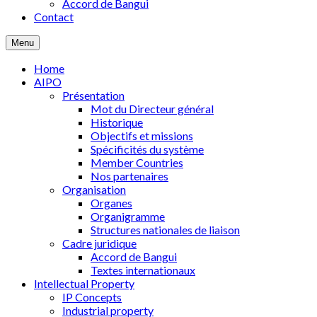
Accord de Bangui
Contact
Menu
Home
AIPO
Présentation
Mot du Directeur général
Historique
Objectifs et missions
Spécificités du système
Member Countries
Nos partenaires
Organisation
Organes
Organigramme
Structures nationales de liaison
Cadre juridique
Accord de Bangui
Textes internationaux
Intellectual Property
IP Concepts
Industrial property