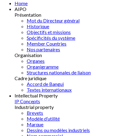
Home
AIPO
Présentation
Mot du Directeur général
Historique
Objectifs et missions
Spécificités du système
Member Countries
Nos partenaires
Organisation
Organes
Organigramme
Structures nationales de liaison
Cadre juridique
Accord de Bangui
Textes internationaux
Intellectual Property
IP Concepts
Industrial property
Brevets
Modèle d’utilité
Marque
Dessins ou modèles industriels
Nom commercial