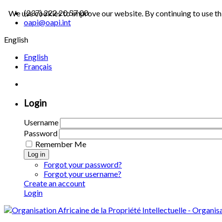
(237) 222 20 57 00
We use cookies to improve our website. By continuing to use th
oapi@oapi.int
English
English
Français
Login
Username
Password
Remember Me
Log in
Forgot your password?
Forgot your username?
Create an account
Login