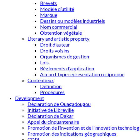
Brevets
Modèle d’utilité
Marque
Dessins ou modèles industriels
Nom commercial
Obtention végétale
Literary and artistic property
Droit d'auteur
Droits voisins
Organismes de gestion
Lois
Règlements d'application
Accord-type representation reciproque
Contentieux
Définition
Procédures
Development
Déclaration de Ouagadougou
Initiative de Libreville
Déclaration de Dakar
Appel du cinquantenaire
Promotion de l’invention et de l’innovation technolog
Promotion des indications géographiques
CDPI