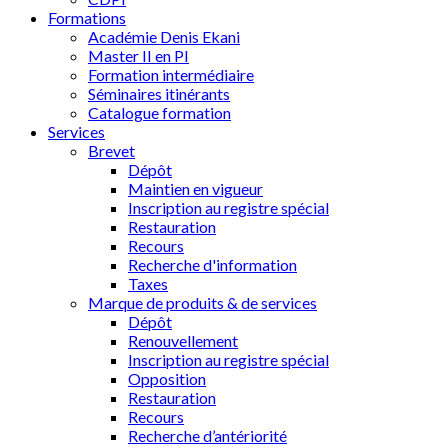
Formations
Académie Denis Ekani
Master II en PI
Formation intermédiaire
Séminaires itinérants
Catalogue formation
Services
Brevet
Dépôt
Maintien en vigueur
Inscription au registre spécial
Restauration
Recours
Recherche d'information
Taxes
Marque de produits & de services
Dépôt
Renouvellement
Inscription au registre spécial
Opposition
Restauration
Recours
Recherche d’antériorité