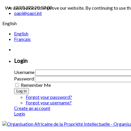
(237) 222 20 57 00
We use cookies to improve our website. By continuing to use th
oapi@oapi.int
English
English
Français
Login
Username
Password
Remember Me
Log in
Forgot your password?
Forgot your username?
Create an account
Login