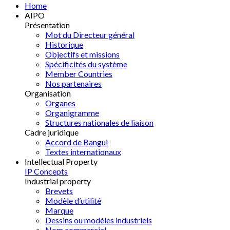
Home
AIPO
Présentation
Mot du Directeur général
Historique
Objectifs et missions
Spécificités du système
Member Countries
Nos partenaires
Organisation
Organes
Organigramme
Structures nationales de liaison
Cadre juridique
Accord de Bangui
Textes internationaux
Intellectual Property
IP Concepts
Industrial property
Brevets
Modèle d’utilité
Marque
Dessins ou modèles industriels
Nom commercial