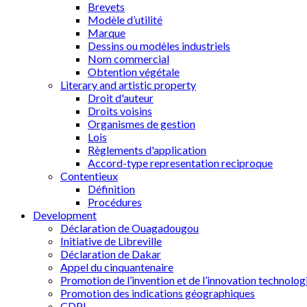
Brevets
Modèle d’utilité
Marque
Dessins ou modèles industriels
Nom commercial
Obtention végétale
Literary and artistic property
Droit d'auteur
Droits voisins
Organismes de gestion
Lois
Règlements d'application
Accord-type representation reciproque
Contentieux
Définition
Procédures
Development
Déclaration de Ouagadougou
Initiative de Libreville
Déclaration de Dakar
Appel du cinquantenaire
Promotion de l’invention et de l’innovation technolog
Promotion des indications géographiques
CDPI