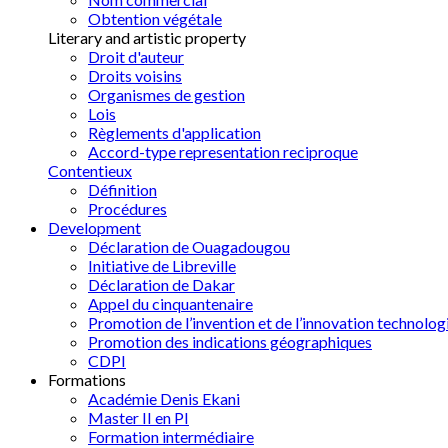
Obtention végétale
Literary and artistic property
Droit d'auteur
Droits voisins
Organismes de gestion
Lois
Règlements d'application
Accord-type representation reciproque
Contentieux
Définition
Procédures
Development
Déclaration de Ouagadougou
Initiative de Libreville
Déclaration de Dakar
Appel du cinquantenaire
Promotion de l’invention et de l’innovation technolog
Promotion des indications géographiques
CDPI
Formations
Académie Denis Ekani
Master II en PI
Formation intermédiaire