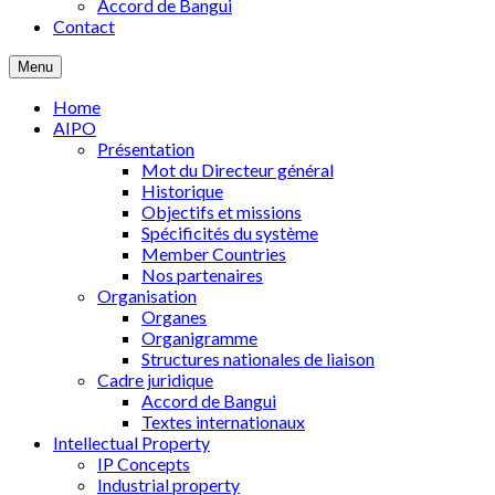
Accord de Bangui
Contact
Menu
Home
AIPO
Présentation
Mot du Directeur général
Historique
Objectifs et missions
Spécificités du système
Member Countries
Nos partenaires
Organisation
Organes
Organigramme
Structures nationales de liaison
Cadre juridique
Accord de Bangui
Textes internationaux
Intellectual Property
IP Concepts
Industrial property