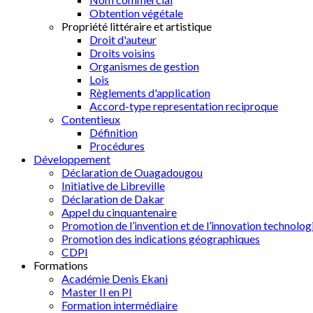
Obtention végétale
Propriété littéraire et artistique
Droit d'auteur
Droits voisins
Organismes de gestion
Lois
Règlements d'application
Accord-type representation reciproque
Contentieux
Définition
Procédures
Développement
Déclaration de Ouagadougou
Initiative de Libreville
Déclaration de Dakar
Appel du cinquantenaire
Promotion de l’invention et de l’innovation technolog
Promotion des indications géographiques
CDPI
Formations
Académie Denis Ekani
Master II en PI
Formation intermédiaire