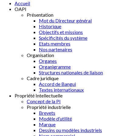
Accueil
OAPI
Présentation
Mot du Directeur général
Historique
Objectifs et missions
Spécificités du système
Etats membres
Nos partenaires
Organisation
Organes
Organigramme
Structures nationales de liaison
Cadre juridique
Accord de Bangui
Textes internationaux
Propriété Intellectuelle
Concept de la PI
Propriété industrielle
Brevets
Modèle d’utilité
Marque
Dessins ou modèles industriels
Nom commercial