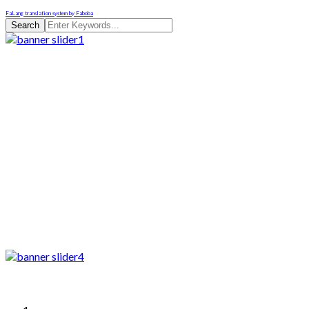
FaLang translation system by Faboba
Search