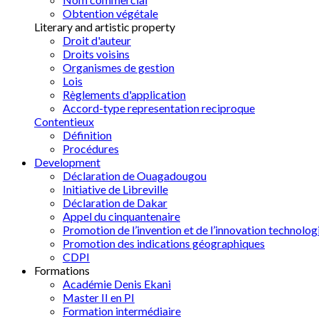
Obtention végétale
Literary and artistic property
Droit d'auteur
Droits voisins
Organismes de gestion
Lois
Règlements d'application
Accord-type representation reciproque
Contentieux
Définition
Procédures
Development
Déclaration de Ouagadougou
Initiative de Libreville
Déclaration de Dakar
Appel du cinquantenaire
Promotion de l’invention et de l’innovation technolog
Promotion des indications géographiques
CDPI
Formations
Académie Denis Ekani
Master II en PI
Formation intermédiaire