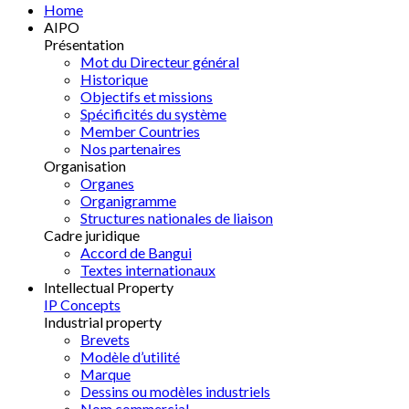
Home
AIPO
Présentation
Mot du Directeur général
Historique
Objectifs et missions
Spécificités du système
Member Countries
Nos partenaires
Organisation
Organes
Organigramme
Structures nationales de liaison
Cadre juridique
Accord de Bangui
Textes internationaux
Intellectual Property
IP Concepts
Industrial property
Brevets
Modèle d’utilité
Marque
Dessins ou modèles industriels
Nom commercial