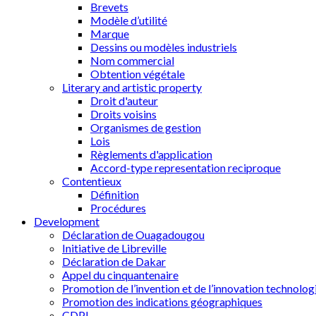
Brevets
Modèle d’utilité
Marque
Dessins ou modèles industriels
Nom commercial
Obtention végétale
Literary and artistic property
Droit d'auteur
Droits voisins
Organismes de gestion
Lois
Règlements d'application
Accord-type representation reciproque
Contentieux
Définition
Procédures
Development
Déclaration de Ouagadougou
Initiative de Libreville
Déclaration de Dakar
Appel du cinquantenaire
Promotion de l’invention et de l’innovation technolog
Promotion des indications géographiques
CDPI