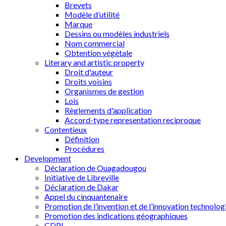
Brevets
Modèle d’utilité
Marque
Dessins ou modèles industriels
Nom commercial
Obtention végétale
Literary and artistic property
Droit d'auteur
Droits voisins
Organismes de gestion
Lois
Règlements d'application
Accord-type representation reciproque
Contentieux
Définition
Procédures
Development
Déclaration de Ouagadougou
Initiative de Libreville
Déclaration de Dakar
Appel du cinquantenaire
Promotion de l’invention et de l’innovation technolog
Promotion des indications géographiques
CDPI