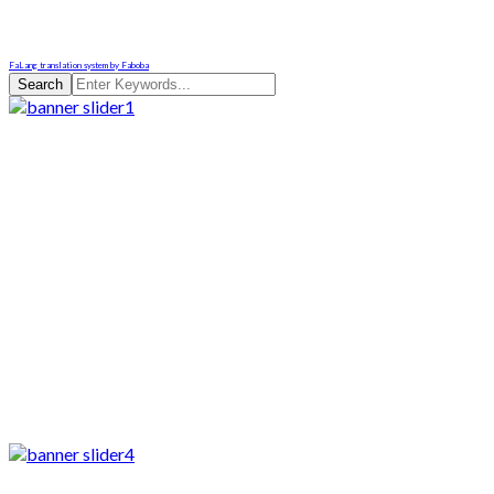
FaLang translation system by Faboba
Search