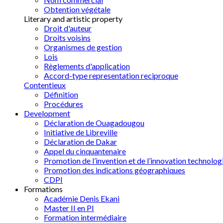
Obtention végétale
Literary and artistic property
Droit d'auteur
Droits voisins
Organismes de gestion
Lois
Règlements d'application
Accord-type representation reciproque
Contentieux
Définition
Procédures
Development
Déclaration de Ouagadougou
Initiative de Libreville
Déclaration de Dakar
Appel du cinquantenaire
Promotion de l’invention et de l’innovation technolog
Promotion des indications géographiques
CDPI
Formations
Académie Denis Ekani
Master II en PI
Formation intermédiaire