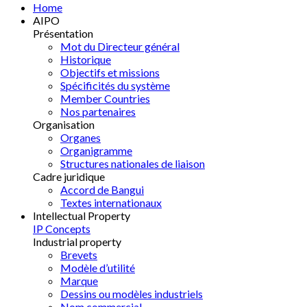
Home
AIPO
Présentation
Mot du Directeur général
Historique
Objectifs et missions
Spécificités du système
Member Countries
Nos partenaires
Organisation
Organes
Organigramme
Structures nationales de liaison
Cadre juridique
Accord de Bangui
Textes internationaux
Intellectual Property
IP Concepts
Industrial property
Brevets
Modèle d’utilité
Marque
Dessins ou modèles industriels
Nom commercial