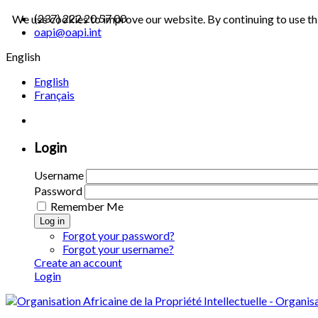
(237) 222 20 57 00
We use cookies to improve our website. By continuing to use th
oapi@oapi.int
English
English
Français
Login
Username
Password
Remember Me
Log in
Forgot your password?
Forgot your username?
Create an account
Login