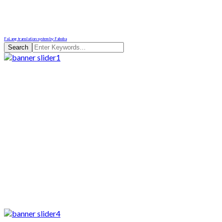
FaLang translation system by Faboba
Search