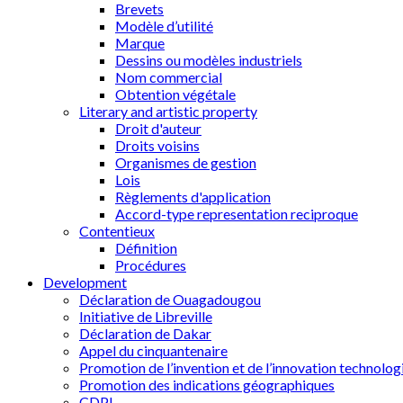
Brevets
Modèle d’utilité
Marque
Dessins ou modèles industriels
Nom commercial
Obtention végétale
Literary and artistic property
Droit d'auteur
Droits voisins
Organismes de gestion
Lois
Règlements d'application
Accord-type representation reciproque
Contentieux
Définition
Procédures
Development
Déclaration de Ouagadougou
Initiative de Libreville
Déclaration de Dakar
Appel du cinquantenaire
Promotion de l’invention et de l’innovation technolog
Promotion des indications géographiques
CDPI