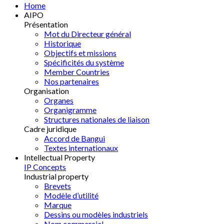
Home
AIPO
Présentation
Mot du Directeur général
Historique
Objectifs et missions
Spécificités du système
Member Countries
Nos partenaires
Organisation
Organes
Organigramme
Structures nationales de liaison
Cadre juridique
Accord de Bangui
Textes internationaux
Intellectual Property
IP Concepts
Industrial property
Brevets
Modèle d’utilité
Marque
Dessins ou modèles industriels
Nom commercial