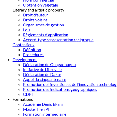
Obtention végétale
Literary and artistic property
Droit d'auteur
Droits voisins
Organismes de gestion
Lois
Règlements d'application
Accord-type representation reciproque
Contentieux
Définition
Procédures
Development
Déclaration de Ouagadougou
Initiative de Libreville
Déclaration de Dakar
Appel du cinquantenaire
Promotion de l’invention et de l’innovation technolog
Promotion des indications géographiques
CDPI
Formations
Académie Denis Ekani
Master II en PI
Formation intermédiaire