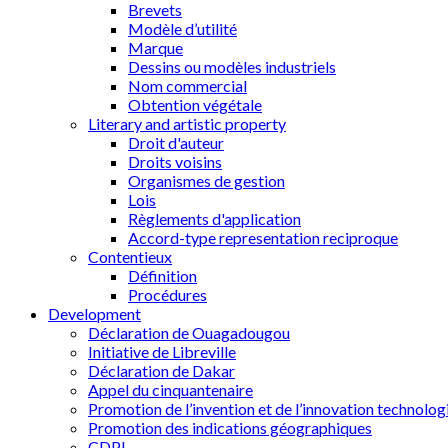
Brevets
Modèle d’utilité
Marque
Dessins ou modèles industriels
Nom commercial
Obtention végétale
Literary and artistic property
Droit d'auteur
Droits voisins
Organismes de gestion
Lois
Règlements d'application
Accord-type representation reciproque
Contentieux
Définition
Procédures
Development
Déclaration de Ouagadougou
Initiative de Libreville
Déclaration de Dakar
Appel du cinquantenaire
Promotion de l’invention et de l’innovation technolog
Promotion des indications géographiques
CDPI