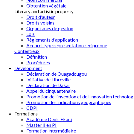
Obtention végétale
Literary and artistic property
Droit d'auteur
Droits voisins
Organismes de gestion
Lois
Règlements d'application
Accord-type representation reciproque
Contentieux
Définition
Procédures
Development
Déclaration de Ouagadougou
Initiative de Libreville
Déclaration de Dakar
Appel du cinquantenaire
Promotion de l’invention et de l’innovation technolog
Promotion des indications géographiques
CDPI
Formations
Académie Denis Ekani
Master II en PI
Formation intermédiaire