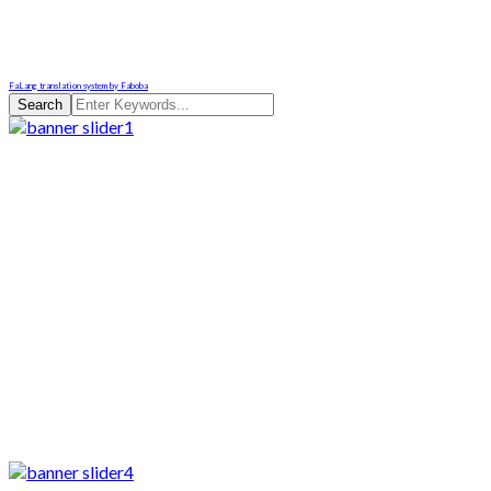
FaLang translation system by Faboba
Search