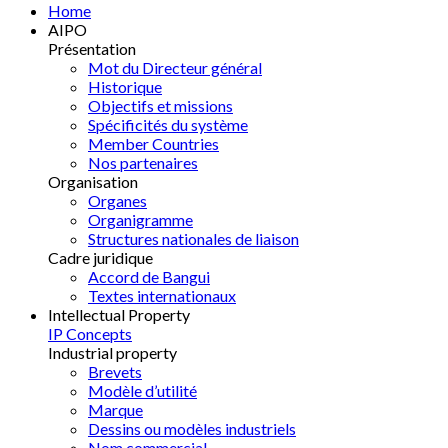
Home
AIPO
Présentation
Mot du Directeur général
Historique
Objectifs et missions
Spécificités du système
Member Countries
Nos partenaires
Organisation
Organes
Organigramme
Structures nationales de liaison
Cadre juridique
Accord de Bangui
Textes internationaux
Intellectual Property
IP Concepts
Industrial property
Brevets
Modèle d’utilité
Marque
Dessins ou modèles industriels
Nom commercial