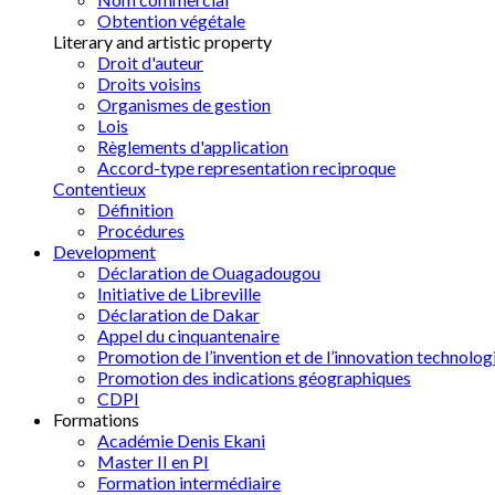
Obtention végétale
Literary and artistic property
Droit d'auteur
Droits voisins
Organismes de gestion
Lois
Règlements d'application
Accord-type representation reciproque
Contentieux
Définition
Procédures
Development
Déclaration de Ouagadougou
Initiative de Libreville
Déclaration de Dakar
Appel du cinquantenaire
Promotion de l’invention et de l’innovation technolog
Promotion des indications géographiques
CDPI
Formations
Académie Denis Ekani
Master II en PI
Formation intermédiaire