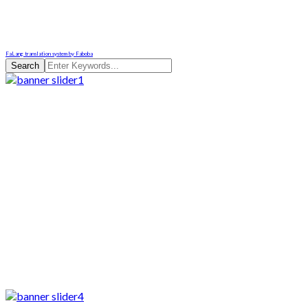
FaLang translation system by Faboba
Search