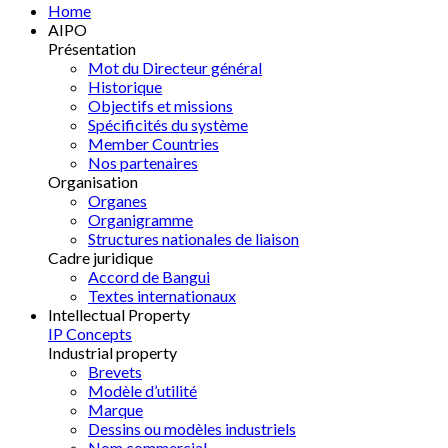
Home
AIPO
Présentation
Mot du Directeur général
Historique
Objectifs et missions
Spécificités du système
Member Countries
Nos partenaires
Organisation
Organes
Organigramme
Structures nationales de liaison
Cadre juridique
Accord de Bangui
Textes internationaux
Intellectual Property
IP Concepts
Industrial property
Brevets
Modèle d’utilité
Marque
Dessins ou modèles industriels
Nom commercial