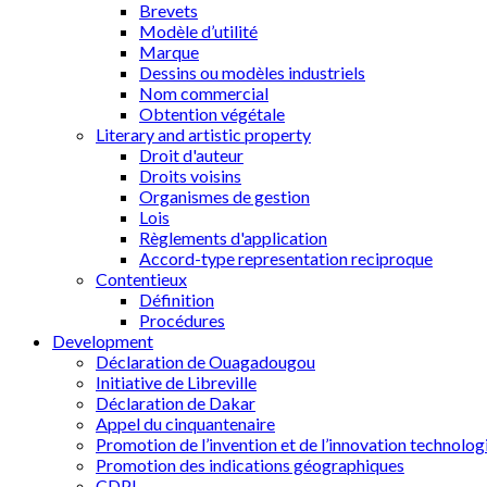
Brevets
Modèle d’utilité
Marque
Dessins ou modèles industriels
Nom commercial
Obtention végétale
Literary and artistic property
Droit d'auteur
Droits voisins
Organismes de gestion
Lois
Règlements d'application
Accord-type representation reciproque
Contentieux
Définition
Procédures
Development
Déclaration de Ouagadougou
Initiative de Libreville
Déclaration de Dakar
Appel du cinquantenaire
Promotion de l’invention et de l’innovation technolog
Promotion des indications géographiques
CDPI