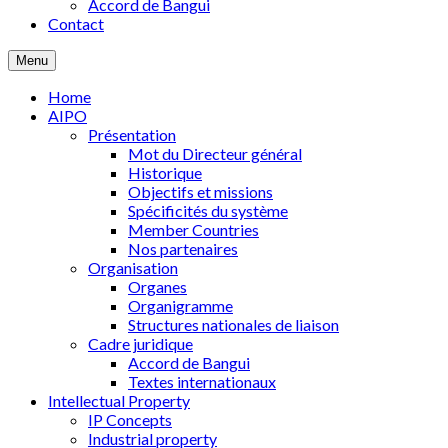
Accord de Bangui
Contact
Menu
Home
AIPO
Présentation
Mot du Directeur général
Historique
Objectifs et missions
Spécificités du système
Member Countries
Nos partenaires
Organisation
Organes
Organigramme
Structures nationales de liaison
Cadre juridique
Accord de Bangui
Textes internationaux
Intellectual Property
IP Concepts
Industrial property