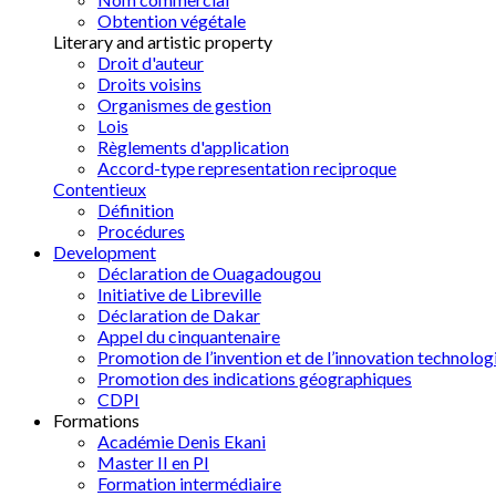
Obtention végétale
Literary and artistic property
Droit d'auteur
Droits voisins
Organismes de gestion
Lois
Règlements d'application
Accord-type representation reciproque
Contentieux
Définition
Procédures
Development
Déclaration de Ouagadougou
Initiative de Libreville
Déclaration de Dakar
Appel du cinquantenaire
Promotion de l’invention et de l’innovation technolog
Promotion des indications géographiques
CDPI
Formations
Académie Denis Ekani
Master II en PI
Formation intermédiaire