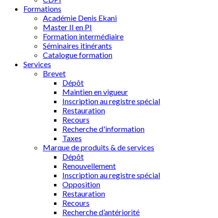
Formations
Académie Denis Ekani
Master II en PI
Formation intermédiaire
Séminaires itinérants
Catalogue formation
Services
Brevet
Dépôt
Maintien en vigueur
Inscription au registre spécial
Restauration
Recours
Recherche d'information
Taxes
Marque de produits & de services
Dépôt
Renouvellement
Inscription au registre spécial
Opposition
Restauration
Recours
Recherche d’antériorité