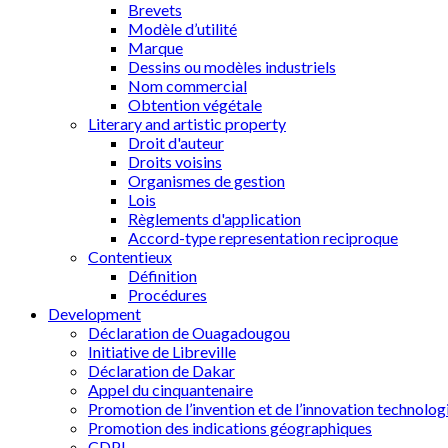
Brevets
Modèle d’utilité
Marque
Dessins ou modèles industriels
Nom commercial
Obtention végétale
Literary and artistic property
Droit d'auteur
Droits voisins
Organismes de gestion
Lois
Règlements d'application
Accord-type representation reciproque
Contentieux
Définition
Procédures
Development
Déclaration de Ouagadougou
Initiative de Libreville
Déclaration de Dakar
Appel du cinquantenaire
Promotion de l’invention et de l’innovation technolog
Promotion des indications géographiques
CDPI