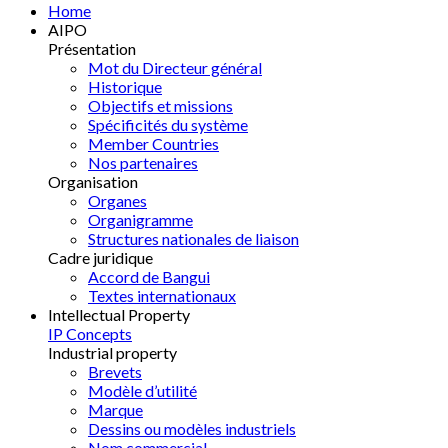
Home
AIPO
Présentation
Mot du Directeur général
Historique
Objectifs et missions
Spécificités du système
Member Countries
Nos partenaires
Organisation
Organes
Organigramme
Structures nationales de liaison
Cadre juridique
Accord de Bangui
Textes internationaux
Intellectual Property
IP Concepts
Industrial property
Brevets
Modèle d’utilité
Marque
Dessins ou modèles industriels
Nom commercial