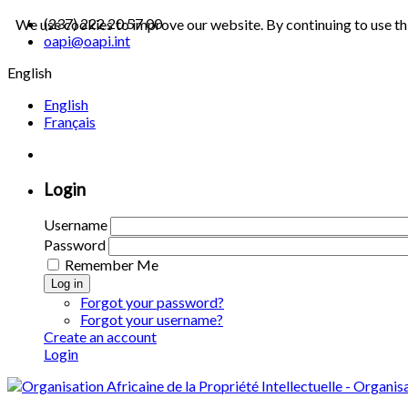
(237) 222 20 57 00
We use cookies to improve our website. By continuing to use th
oapi@oapi.int
English
English
Français
Login
Username
Password
Remember Me
Log in
Forgot your password?
Forgot your username?
Create an account
Login