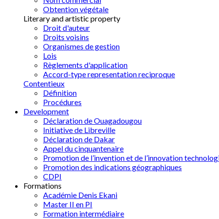
Obtention végétale
Literary and artistic property
Droit d'auteur
Droits voisins
Organismes de gestion
Lois
Règlements d'application
Accord-type representation reciproque
Contentieux
Définition
Procédures
Development
Déclaration de Ouagadougou
Initiative de Libreville
Déclaration de Dakar
Appel du cinquantenaire
Promotion de l’invention et de l’innovation technolog
Promotion des indications géographiques
CDPI
Formations
Académie Denis Ekani
Master II en PI
Formation intermédiaire