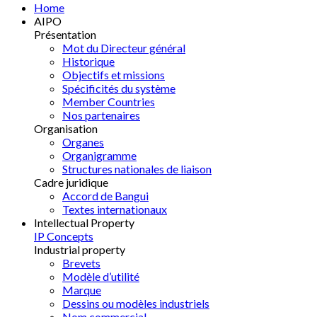
Home
AIPO
Présentation
Mot du Directeur général
Historique
Objectifs et missions
Spécificités du système
Member Countries
Nos partenaires
Organisation
Organes
Organigramme
Structures nationales de liaison
Cadre juridique
Accord de Bangui
Textes internationaux
Intellectual Property
IP Concepts
Industrial property
Brevets
Modèle d’utilité
Marque
Dessins ou modèles industriels
Nom commercial