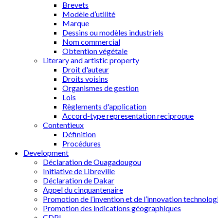
Brevets
Modèle d’utilité
Marque
Dessins ou modèles industriels
Nom commercial
Obtention végétale
Literary and artistic property
Droit d'auteur
Droits voisins
Organismes de gestion
Lois
Règlements d'application
Accord-type representation reciproque
Contentieux
Définition
Procédures
Development
Déclaration de Ouagadougou
Initiative de Libreville
Déclaration de Dakar
Appel du cinquantenaire
Promotion de l’invention et de l’innovation technolog
Promotion des indications géographiques
CDPI