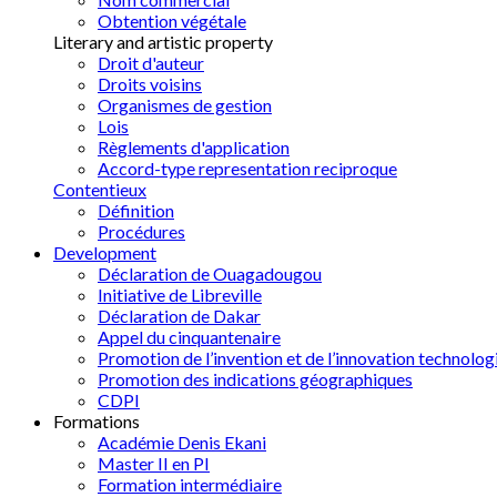
Obtention végétale
Literary and artistic property
Droit d'auteur
Droits voisins
Organismes de gestion
Lois
Règlements d'application
Accord-type representation reciproque
Contentieux
Définition
Procédures
Development
Déclaration de Ouagadougou
Initiative de Libreville
Déclaration de Dakar
Appel du cinquantenaire
Promotion de l’invention et de l’innovation technolog
Promotion des indications géographiques
CDPI
Formations
Académie Denis Ekani
Master II en PI
Formation intermédiaire