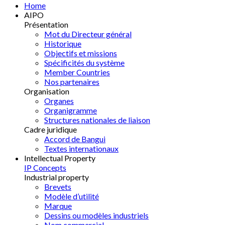
Home
AIPO
Présentation
Mot du Directeur général
Historique
Objectifs et missions
Spécificités du système
Member Countries
Nos partenaires
Organisation
Organes
Organigramme
Structures nationales de liaison
Cadre juridique
Accord de Bangui
Textes internationaux
Intellectual Property
IP Concepts
Industrial property
Brevets
Modèle d’utilité
Marque
Dessins ou modèles industriels
Nom commercial