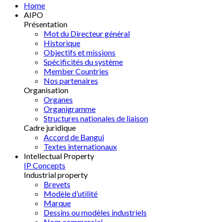
Home
AIPO
Présentation
Mot du Directeur général
Historique
Objectifs et missions
Spécificités du système
Member Countries
Nos partenaires
Organisation
Organes
Organigramme
Structures nationales de liaison
Cadre juridique
Accord de Bangui
Textes internationaux
Intellectual Property
IP Concepts
Industrial property
Brevets
Modèle d’utilité
Marque
Dessins ou modèles industriels
Nom commercial