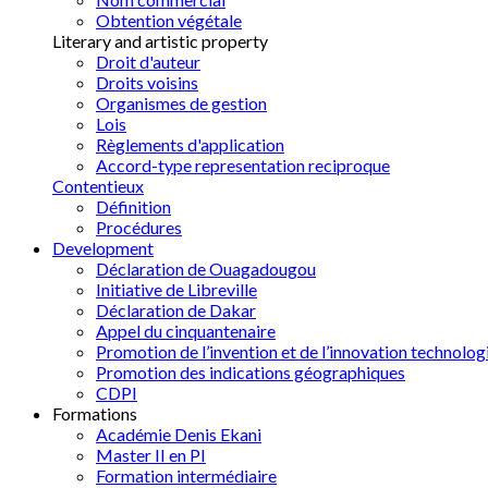
Obtention végétale
Literary and artistic property
Droit d'auteur
Droits voisins
Organismes de gestion
Lois
Règlements d'application
Accord-type representation reciproque
Contentieux
Définition
Procédures
Development
Déclaration de Ouagadougou
Initiative de Libreville
Déclaration de Dakar
Appel du cinquantenaire
Promotion de l’invention et de l’innovation technolog
Promotion des indications géographiques
CDPI
Formations
Académie Denis Ekani
Master II en PI
Formation intermédiaire