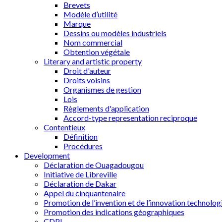
Brevets
Modèle d’utilité
Marque
Dessins ou modèles industriels
Nom commercial
Obtention végétale
Literary and artistic property
Droit d'auteur
Droits voisins
Organismes de gestion
Lois
Règlements d'application
Accord-type representation reciproque
Contentieux
Définition
Procédures
Development
Déclaration de Ouagadougou
Initiative de Libreville
Déclaration de Dakar
Appel du cinquantenaire
Promotion de l’invention et de l’innovation technolog
Promotion des indications géographiques
CDPI