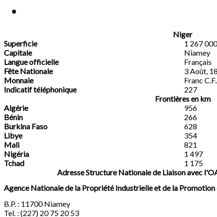
Niger
Superficie
1 267 00
Capitale
Niamey
Langue officielle
Français
Fête Nationale
3 Août, 
Monnaie
Franc C.F
Indicatif téléphonique
227
Frontières en km
Algérie
956
Bénin
266
Burkina Faso
628
Libye
354
Mali
821
Nigéria
1 497
Tchad
1 175
Adresse Structure Nationale de Liaison avec l'
Agence Nationale de la Propriété Industrielle et de la Promotion
B.P. : 11700 Niamey
Tel. : (227) 20 75 20 53