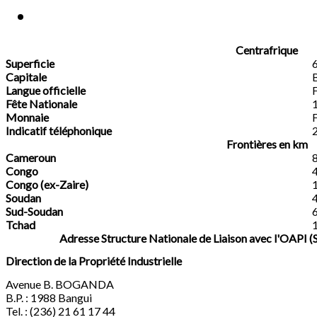
Centrafrique
Superficie
Capitale
Langue officielle
F
Fête Nationale
Monnaie
Indicatif téléphonique
Frontières en km
Cameroun
Congo
Congo (ex-Zaire)
Soudan
Sud-Soudan
Tchad
Adresse Structure Nationale de Liaison avec l'OAP
Direction de la Propriété Industrielle
Avenue B. BOGANDA
B.P. : 1988 Bangui
Tel. : (236) 21 61 17 44