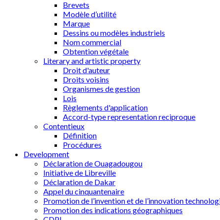
Brevets
Modèle d’utilité
Marque
Dessins ou modèles industriels
Nom commercial
Obtention végétale
Literary and artistic property
Droit d'auteur
Droits voisins
Organismes de gestion
Lois
Règlements d'application
Accord-type representation reciproque
Contentieux
Définition
Procédures
Development
Déclaration de Ouagadougou
Initiative de Libreville
Déclaration de Dakar
Appel du cinquantenaire
Promotion de l’invention et de l’innovation technolog
Promotion des indications géographiques
CDPI