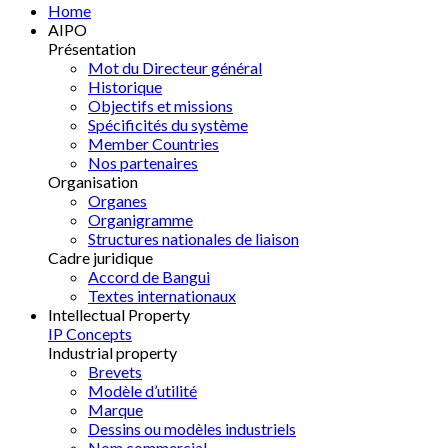
Home
AIPO
Présentation
Mot du Directeur général
Historique
Objectifs et missions
Spécificités du système
Member Countries
Nos partenaires
Organisation
Organes
Organigramme
Structures nationales de liaison
Cadre juridique
Accord de Bangui
Textes internationaux
Intellectual Property
IP Concepts
Industrial property
Brevets
Modèle d’utilité
Marque
Dessins ou modèles industriels
Nom commercial