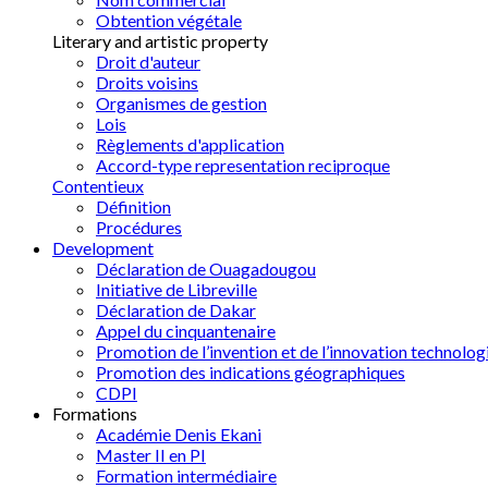
Obtention végétale
Literary and artistic property
Droit d'auteur
Droits voisins
Organismes de gestion
Lois
Règlements d'application
Accord-type representation reciproque
Contentieux
Définition
Procédures
Development
Déclaration de Ouagadougou
Initiative de Libreville
Déclaration de Dakar
Appel du cinquantenaire
Promotion de l’invention et de l’innovation technolog
Promotion des indications géographiques
CDPI
Formations
Académie Denis Ekani
Master II en PI
Formation intermédiaire