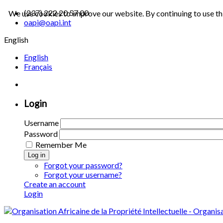
(237) 222 20 57 00
We use cookies to improve our website. By continuing to use th
oapi@oapi.int
English
English
Français
Login
Username
Password
Remember Me
Log in
Forgot your password?
Forgot your username?
Create an account
Login