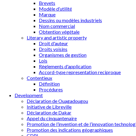
Brevets
Modèle d’utilité
Marque
Dessins ou modèles industriels
Nom commercial
Obtention végétale
Literary and artistic property
Droit d'auteur
Droits voisins
Organismes de gestion
Lois
Règlements d'application
Accord-type representation reciproque
Contentieux
Définition
Procédures
Development
Déclaration de Ouagadougou
Initiative de Libreville
Déclaration de Dakar
Appel du cinquantenaire
Promotion de l’invention et de l’innovation technolog
Promotion des indications géographiques
CDPI