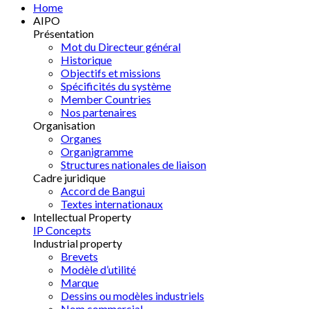
Home
AIPO
Présentation
Mot du Directeur général
Historique
Objectifs et missions
Spécificités du système
Member Countries
Nos partenaires
Organisation
Organes
Organigramme
Structures nationales de liaison
Cadre juridique
Accord de Bangui
Textes internationaux
Intellectual Property
IP Concepts
Industrial property
Brevets
Modèle d’utilité
Marque
Dessins ou modèles industriels
Nom commercial