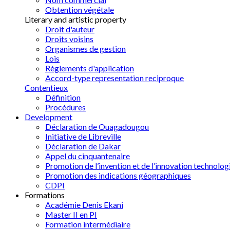
Obtention végétale
Literary and artistic property
Droit d'auteur
Droits voisins
Organismes de gestion
Lois
Règlements d'application
Accord-type representation reciproque
Contentieux
Définition
Procédures
Development
Déclaration de Ouagadougou
Initiative de Libreville
Déclaration de Dakar
Appel du cinquantenaire
Promotion de l’invention et de l’innovation technolog
Promotion des indications géographiques
CDPI
Formations
Académie Denis Ekani
Master II en PI
Formation intermédiaire