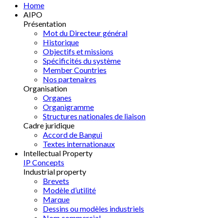
Home
AIPO
Présentation
Mot du Directeur général
Historique
Objectifs et missions
Spécificités du système
Member Countries
Nos partenaires
Organisation
Organes
Organigramme
Structures nationales de liaison
Cadre juridique
Accord de Bangui
Textes internationaux
Intellectual Property
IP Concepts
Industrial property
Brevets
Modèle d’utilité
Marque
Dessins ou modèles industriels
Nom commercial