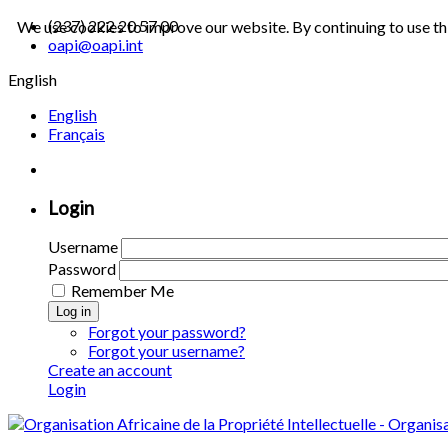
(237) 222 20 57 00
We use cookies to improve our website. By continuing to use th
oapi@oapi.int
English
English
Français
Login
Username
Password
Remember Me
Log in
Forgot your password?
Forgot your username?
Create an account
Login