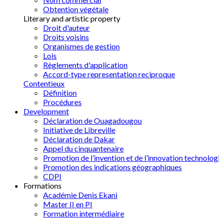
Obtention végétale
Literary and artistic property
Droit d'auteur
Droits voisins
Organismes de gestion
Lois
Règlements d'application
Accord-type representation reciproque
Contentieux
Définition
Procédures
Development
Déclaration de Ouagadougou
Initiative de Libreville
Déclaration de Dakar
Appel du cinquantenaire
Promotion de l’invention et de l’innovation technolog
Promotion des indications géographiques
CDPI
Formations
Académie Denis Ekani
Master II en PI
Formation intermédiaire