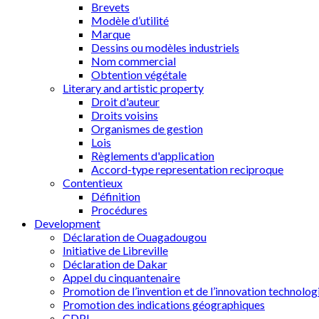
Brevets
Modèle d’utilité
Marque
Dessins ou modèles industriels
Nom commercial
Obtention végétale
Literary and artistic property
Droit d'auteur
Droits voisins
Organismes de gestion
Lois
Règlements d'application
Accord-type representation reciproque
Contentieux
Définition
Procédures
Development
Déclaration de Ouagadougou
Initiative de Libreville
Déclaration de Dakar
Appel du cinquantenaire
Promotion de l’invention et de l’innovation technolog
Promotion des indications géographiques
CDPI