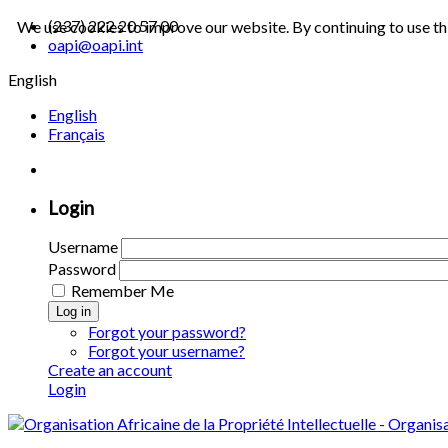
(237) 222 20 57 00
We use cookies to improve our website. By continuing to use th
oapi@oapi.int
English
English
Français
Login
Username
Password
Remember Me
Log in
Forgot your password?
Forgot your username?
Create an account
Login