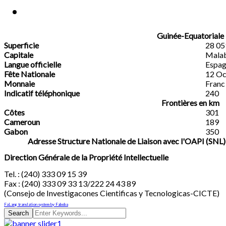
Guinée-Equatoriale
Superficie
28 05
Capitale
Mala
Langue officielle
Espag
Fête Nationale
12 Oc
Monnaie
Franc
Indicatif téléphonique
240
Frontières en km
Côtes
301
Cameroun
189
Gabon
350
Adresse Structure Nationale de Liaison avec l'OAPI (
Direction Générale de la Propriété Intellectuelle
Tel. : (240) 333 09 15 39
Fax : (240) 333 09 33 13/222 24 43 89
(Consejo de Investigacones Cientificas y Tecnologicas-CICTE)
FaLang translation system by Faboba
Search