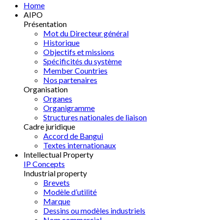
Home
AIPO
Présentation
Mot du Directeur général
Historique
Objectifs et missions
Spécificités du système
Member Countries
Nos partenaires
Organisation
Organes
Organigramme
Structures nationales de liaison
Cadre juridique
Accord de Bangui
Textes internationaux
Intellectual Property
IP Concepts
Industrial property
Brevets
Modèle d’utilité
Marque
Dessins ou modèles industriels
Nom commercial