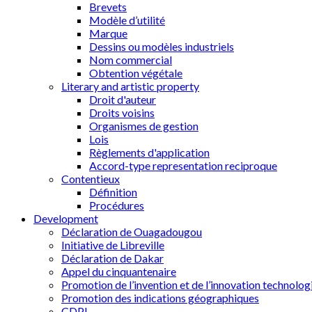
Brevets
Modèle d’utilité
Marque
Dessins ou modèles industriels
Nom commercial
Obtention végétale
Literary and artistic property
Droit d'auteur
Droits voisins
Organismes de gestion
Lois
Règlements d'application
Accord-type representation reciproque
Contentieux
Définition
Procédures
Development
Déclaration de Ouagadougou
Initiative de Libreville
Déclaration de Dakar
Appel du cinquantenaire
Promotion de l’invention et de l’innovation technolog
Promotion des indications géographiques
CDPI