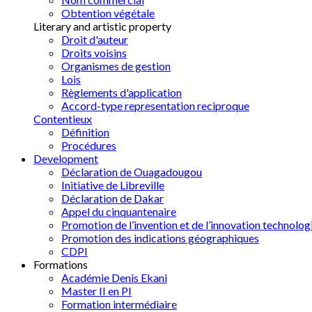
Obtention végétale
Literary and artistic property
Droit d'auteur
Droits voisins
Organismes de gestion
Lois
Règlements d'application
Accord-type representation reciproque
Contentieux
Définition
Procédures
Development
Déclaration de Ouagadougou
Initiative de Libreville
Déclaration de Dakar
Appel du cinquantenaire
Promotion de l’invention et de l’innovation technolog
Promotion des indications géographiques
CDPI
Formations
Académie Denis Ekani
Master II en PI
Formation intermédiaire